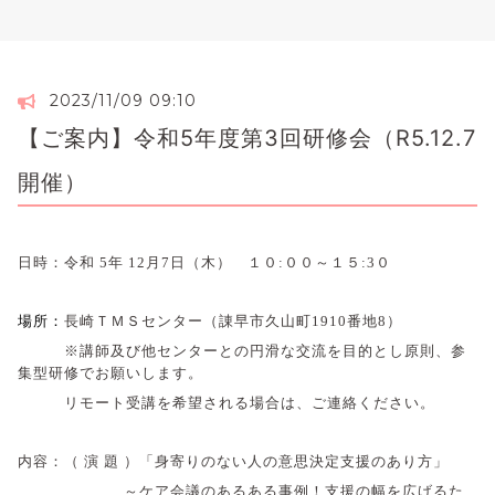
2023/11/09 09:10
【ご案内】令和5年度第3回研修会（R5.12.7
開催）
日時：令和 5
年 12
月7日（木） １０:００～１５:3０
場所：
長崎ＴＭＳセンター（諌早市久山町1910番地8）
※講師及び他センターとの円滑な交流を目的とし原則、参
集型研修でお願いします。
リモート受講を希望される場合は、ご連絡ください。
内容：
（ 演 題 ）「身寄りのない人の意思決定支援のあり方」
～ケア会議のあるある事例！支援の幅を広げるた