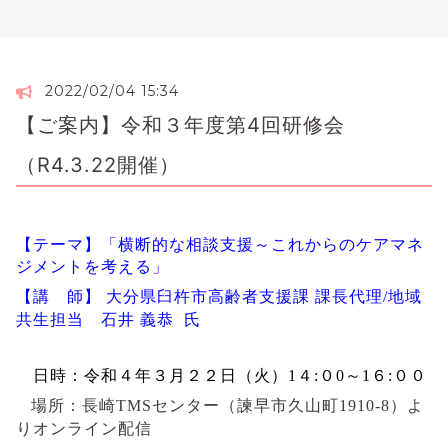
2022/02/04 15:34
【ご案内】令和３年度第4回研修会
（R4.3.22開催）
【テーマ】「横断的な相談支援～これからのケアマネ
ジメントを考える」
【講 師】 大分県臼杵市高齢者支援課 課長代理/地域
共生担当 石井 義恭
氏
日時：令和４
年３
月２２日（火）1４:０0～1６:００
場所：長崎TMSセンター（諫早市久山町1910-8）よ
りオンライン配信