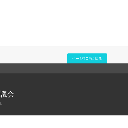
ページTOPに戻る
議会
d.